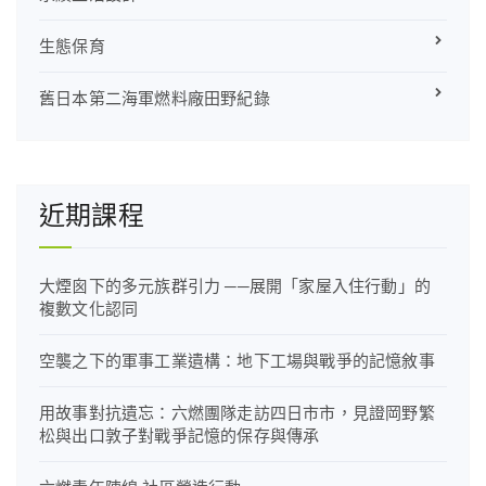
生態保育
舊日本第二海軍燃料廠田野紀錄
近期課程
大煙囪下的多元族群引力 ──展開「家屋入住行動」的
複數文化認同
空襲之下的軍事工業遺構：地下工場與戰爭的記憶敘事
用故事對抗遺忘：六燃團隊走訪四日市市，見證岡野繁
松與出口敦子對戰爭記憶的保存與傳承