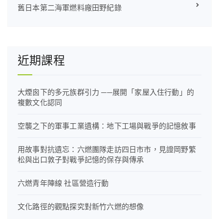
舊日本第二海軍燃料廠田野紀錄
近期課程
大煙囪下的多元族群引力 ──展開「家屋入住行動」的
複數文化認同
空襲之下的軍事工業遺構：地下工場與戰爭的記憶敘事
用故事對抗遺忘：六燃團隊走訪四日市市，見證岡野繁
松與出口敦子對戰爭記憶的保存與傳承
六燃青年陣線 社區營造行動
文化路徑的觀點探究對新竹六燃的想像