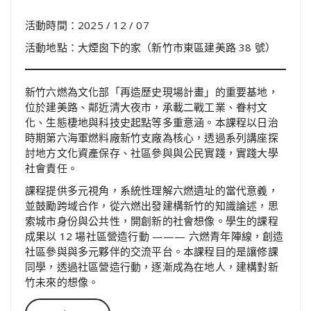
活動時間：2025 / 12 / 07
活動地點：大煙囪下的家（新竹市東區建美路 38 號）
新竹六燃為文化部「再造歷史現場計畫」的重要基地，
位於建美路、鄰近清大夜市，承載二戰工業、眷村文
化、生態棲地與科技史起點等多重意涵。本課程以日治
時期第六海軍燃料廠新竹支廠為核心，透過系列講座探
討地方文化資產保存、社區參與與公民實踐，實踐大學
社會責任。
課程提供多元視角，系統性理解六燃遺址的當代意義，
並鼓勵跨域合作，從六燃出發建構新竹的知識論述，思
索城市身份與公共性，開創新的社會想像。學生的課程
成果以 12 場社區營造行動 ——— 六燃青年陣線，創造
社區參與與多元夥伴的交流平台。本課程目的是讓修課
同學，透過社區營造行動，逐漸成為在地人，建構對新
竹未來的想像。