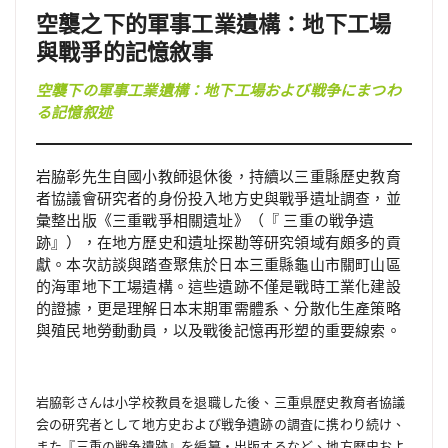
空襲之下的軍事工業遺構：地下工場
與戰爭的記憶敘事
空襲下の軍事工業遺構：地下工場および戦争にまつわ
る記憶叙述
岩脇彰先生自國小教師退休後，持續以三重縣歷史教育
者協議會研究者的身份投入地方史與戰爭遺址調查，並
彙整出版《三重戰爭相關遺址》（『 三重の戦争遺
跡』），在地方歷史和遺址探勘等研究領域有頗多的貢
獻。本次訪談與踏查聚焦於日本三重縣龜山市關町山區
的海軍地下工場遺構。這些遺跡不僅是戰時工業化建設
的證據，更是理解日本末期軍需體系、分散化生產策略
與殖民地勞動動員，以及戰後記憶再形塑的重要線索。
岩脇彰さんは小学校教員を退職した後、三重県歴史教育者協議
会の研究者として地方史および戦争遺跡の調査に携わり続け、
また『三重の戦争遺跡』を編纂・出版するなど、地方歴史およ