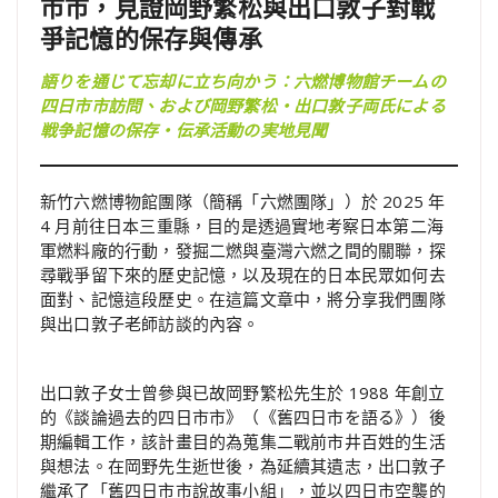
市市，見證岡野繁松與出口敦子對戰
爭記憶的保存與傳承
語りを通じて忘却に立ち向かう：六燃博物館チームの
四日市市訪問、および岡野繁松・出口敦子両氏による
戦争記憶の保存・伝承活動の実地見聞
新竹六燃博物館團隊（簡稱「六燃團隊」）於 2025 年
4 月前往日本三重縣，目的是透過實地考察日本第二海
軍燃料廠的行動，發掘二燃與臺灣六燃之間的關聯，探
尋戰爭留下來的歷史記憶，以及現在的日本民眾如何去
面對、記憶這段歷史。在這篇文章中，將分享我們團隊
與出口敦子老師訪談的內容。
出口敦子女士曾參與已故岡野繁松先生於 1988 年創立
的《談論過去的四日市市》（《舊四日市を語る》）後
期編輯工作，該計畫目的為蒐集二戰前市井百姓的生活
與想法。在岡野先生逝世後，為延續其遺志，出口敦子
繼承了「舊四日市市說故事小組」，並以四日市空襲的