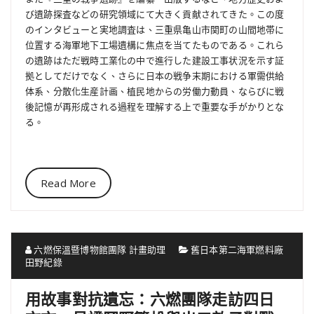
び遺跡探査などの研究領域にて大きく貢献されてきた。この度
のインタビューと実地調査は、三重県亀山市関町の山間地帯に
位置する海軍地下工場遺構に焦点を当てたものである。これら
の遺跡はただ戦時工業化の中で進行した建設工事状況を示す証
拠としてだけでなく、さらに日本の戦争末期における軍需供給
体系、分散化生産計画、植民地からの労働力動員、ならびに戦
後記憶が再形成される過程を理解する上で重要な手がかりとな
る。
Read More
六燃保溫暨博物館團隊 計畫助理
舊日本第二海軍燃料廠
田野紀錄
用故事對抗遺忘：六燃團隊走訪四日