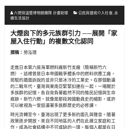
六燃保溫暨博物館團隊 計畫助理
公民與藝術介入社會
,
永
續生活設計
大煙囪下的多元族群引力 ──展開「家
屋入住行動」的複數文化認同
撰稿：
勞泓理
走進日本第六座海軍燃料廠新竹支廠（簡稱新竹六
燃），這裡曾是日本帝國戰爭體系中的燃料供應工廠，
斑駁的牆面訴說的並非只是冰冷的工業史。在那個動盪
的二戰年代，臺灣與東南亞緊緊扣連在一起，一場關於
多族群的記憶，各自背負著截然不同的殖民記憶與生命
痕跡。新竹六燃，就像是那段跨國動員史的縮影，或許
可以被視為一堂迴盪著多族群歷史的必修課。
時光流轉至今，臺灣出現了更多新的面孔與聲音。隨著
政策逐步開放，來自不同地區的人們在此建立家庭和工
作，成為社會結構中不可或缺的一環。每個人都是在日