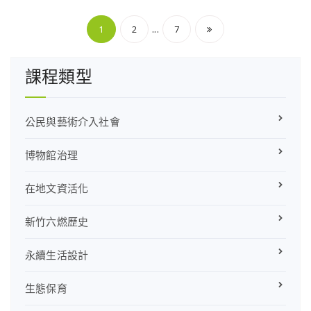
文
...
1
2
7
章
課程類型
分
頁
公民與藝術介入社會
博物館治理
在地文資活化
新竹六燃歷史
永續生活設計
生態保育