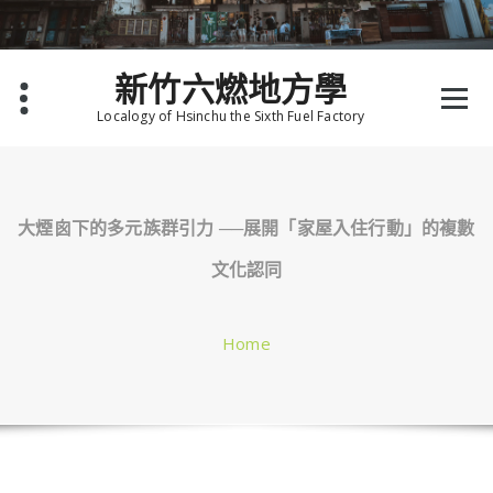
Skip
to
content
新竹六燃地方學
Localogy of Hsinchu the Sixth Fuel Factory
大煙囪下的多元族群引力 ──展開「家屋入住行動」的複數
文化認同
Home