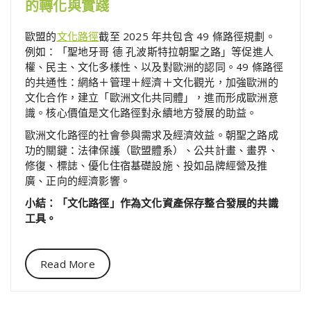
的轉化與實踐
歐盟的
文化路徑
截至 2025 年共包含 49 條路徑規劃。
例如：「聖地牙哥 德 孔波斯特拉朝聖之路」等促進人
權、民主、文化多樣性、以及對歐洲的認同。49 條路徑
的共通性：網絡＋管理＋經濟＋文化觀光，加強歐洲的
文化合作，建立「歐洲文化共同體」，進而形成歐洲意
識。核心價值是文化路徑對永續地方發展的助益。
歐洲文化路徑的社會參與需求及經濟效益。朝聖之路成
功的關鍵：法律保護（歐盟體系）、公共計畫、畫界、
修復、標誌、優化住宿基礎設施、投如品牌經營及推
廣、正向的經濟影響。
小結：「文化路徑」作為文化資產保存整合發展的共識
工具。
Read More