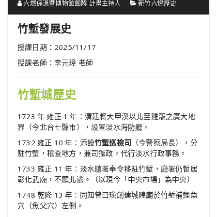
六燃保溫暨博物館團隊 計畫主持人
新竹六燃歷史
竹塹發展史
授課日期：2025/11/17
授課老師：李元璋 老師
竹塹城歷史
1723 年 雍正 1 年：清廷將大甲溪以北至雞籠之廣大地
界（今北台七縣市），設置淡水海防廳。
1732 雍正 10 年：添設
竹塹巡檢司
（今警察局長），分
駐竹塹，稽查地方，兼司獄政，代行淡水行政事務。
1733 雍正 11 年：淡水聽署奉令移駐竹塹，廳署仍暫居
彰化武廟，不願北遷。（以現今「中央市場」為中央）
1748 乾隆 13 年：同知曾曰瑛創建城隍廟於竹塹補鯉魚
穴（魚父穴）左側。