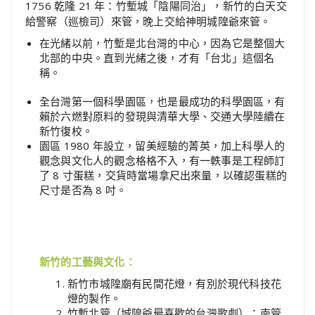
1756 乾隆 21 年：竹塹城「陰陽同治」，新竹的白天交
給警察（巡檢司）來管，晚上交給神明城隍爺來管。
在光緒以前，竹塹是北台灣的中心，因為它是整個大
北部的中央。直到光緒之後，才有「台北」這個名
稱。
全台灣第一個科學園區，也是最成功的科學園區，有
賴於六燃對原料的發現與清華大學、交通大學陸續在
新竹復校。
園區 1980 年設立，留美經驗的菁英，加上科學人的
觀念與文化人的觀念格格不入，有一軼事是工程師訂
了 8 寸蛋糕，交貨時當場拿尺出來量，以確認蛋糕的
尺寸是否為 8 吋。
新竹的工藝與文化：
新竹市城隍廟有民間花燈，有別於現代科技花
燈的製作。
竹塹北管（城隍爺最喜歡的台灣歌劇）：南管