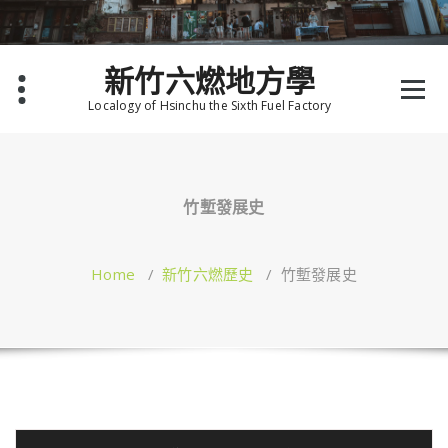
Skip
to
content
新竹六燃地方學
Localogy of Hsinchu the Sixth Fuel Factory
竹塹發展史
Home
/
新竹六燃歷史
/
竹塹發展史