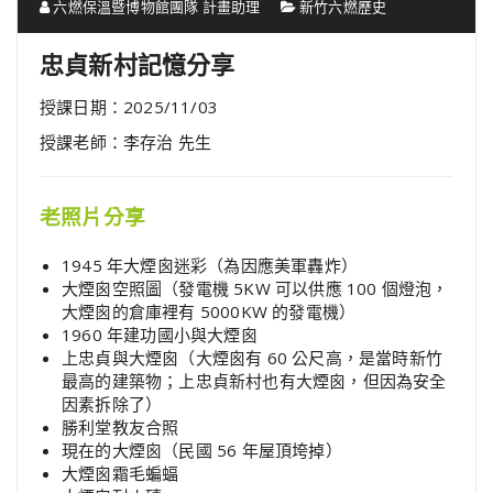
六燃保溫暨博物館團隊 計畫助理
新竹六燃歷史
忠貞新村記憶分享
授課日期：2025/11/03
授課老師：李存治 先生
老照片分享
1945 年大煙囪迷彩（為因應美軍轟炸）
大煙囪空照圖（發電機 5KW 可以供應 100 個燈泡，
大煙囪的倉庫裡有 5000KW 的發電機）
1960 年建功國小與大煙囪
上忠貞與大煙囪（大煙囪有 60 公尺高，是當時新竹
最高的建築物；上忠貞新村也有大煙囪，但因為安全
因素拆除了）
勝利堂教友合照
現在的大煙囪（民國 56 年屋頂垮掉）
大煙囪霜毛蝙蝠