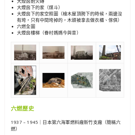
大煙囪耐火磚
大煙囪下的家（煤斗）
大煙囪下的家空照圖（檜木屋頂胯下的時候，兩邊沒
有垮，只有中間垮掉的，木頭被拿去做衣櫃、傢俱）
六燃全圖
大煙囪樓梯（眷村媽媽今與昔）
六燃歷史
1937 – 1945｜日本第六海軍燃料廠新竹支廠（簡稱六
燃）