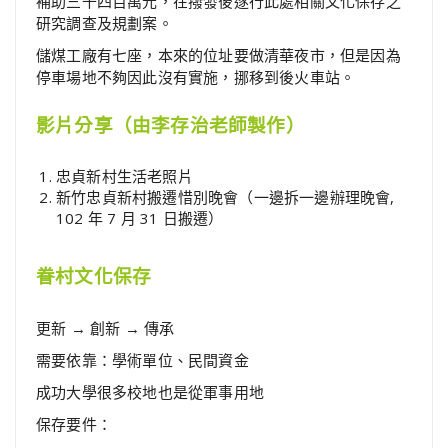
補助三千四百萬元，在撥發後遂行此處相關文化保存之
研究調查及規劃案。
儲煤工廠有七座，本來的位址要做清華夜市，但是因為
停車場地不夠因此沒有實施，挪移到後火車站。
影片分享（由李存治老師製作）
忠貞新村生活老照片
新竹忠貞新村搬遷惜別晚會（一邊拆一邊辦理晚會,
102 年 7 月 31 日搬遷）
眷村文化保存
更新 → 創新 → 傳承
需要依靠：學術單位、民間資金
成功大學很多校地也是從軍事用地
保存要件：