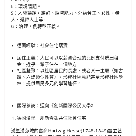
E：環境議題。
S：人權議題，族群、經濟能力、外籍勞工、女性、老
人、殘障人士等。
G：治理，例轉型正義。
德國經驗：社會住宅落實
居住正義：人民可以以薪資合理的比例支付房屋租
金，近乎一輩子住在一個地方
社區凝聚：以社區居民的長處，或者某一主題（如古
蹟、六燃類似性質），形成社區動能甚至形成社區學
校，提供居民多元的學習途徑。
國際參訪：邁向《創新國際公民大學》
德國漢堡－創新青銀共住社會住宅
漢堡漢莎城的富商Hartwig Hesse(1748-1849)設立基