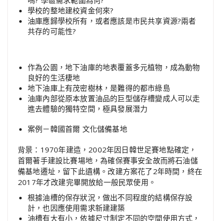
學校的整地建校資金何來?
油庫應歸學校所有，或者應該是市民共享資源?兩者
共存的可能性?
作為公園，地下油庫的地表覆蓋多元植物，成為動物
良好的生活棲地
地下油庫上有茂密樹林，是難得的都市綠島
油庫內部從原本放置油品的巨型儲存槽變成人可以走
進去體驗的獨特空間，極具發展潛力
案例－韓國首爾 文化儲備基地
背景：1970年建造，2002年因日韓世足賽地點確定，
首爾著手建設比賽場地，為確保賽事安全故而將石油儲
備基地遷址，留下此遺構。改建方案花了2年時間，終在
2017年才改建完畢開放給一般民眾使用。
根據油槽的保存狀況，做出不同程度的結構保存設
計，也因應使用需求新建建築
油槽有大有小，依據尺寸制定不同的空間使用方式，