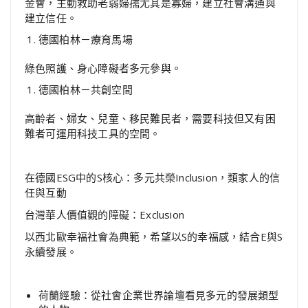
金會，主動救助老弱婦孺尤其是寡婦，建立社會溝通與
建立信任。
德國柏林－療育馬場
綠色照護、身心障礙者多元參與。
德國柏林－共創空間
高齡者、婦女、兒童、移民難民者，需要科技但又有困
難者可運用科技工具的空間。
在德國ESG中的S核心：多元共榮Inclusion，類家人的信
任與互動
台灣華人價值觀的障礙：Exclusion
以西北歐幸福社會為典範，希望以S的幸福感，結合E與S
永續發展。
荷蘭經驗：從社會企業世界論壇看見多元的發展類型