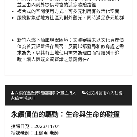
並且由內到外提供豐富的遊覽體驗路徑
複合式的空間使用方式，可多元利用有效活化空間
服務對象從地方社區到對外觀光，同時滿足多元族群
新竹六燃下油庫現況困境：文資審議未以文化資產價
值為首要評斷保存與否，反而以都發局和教育處之需
求為先，以其有土地使用需求為理由而持續列冊追
蹤，讓人懷疑文資審議之意義何在?
六燃保溫暨博物館團隊 計畫主持人
公民與藝術介入社會
,
永續生活設計
永續價值的驅動：生命與生命的碰撞
授課日期：2023/11/01
授課老師：王瑜君 老師