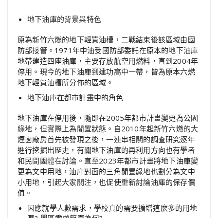
地下油庫的背景與特色
原為新竹六燃的地下輕質油槽，二戰結束後該區域由國
防部接管。1971年中油受國防部委託在原本的地下油庫
地帶建造四座油庫，主要存放航空用燃料，直到2004年
停用。現今的地下油庫到建功高中一帶，皆為原本六燃
地下輕質油槽所分佈的區域。
地下油庫在都市計畫中的角色
地下油庫在停用後，隨即在2005年都市計畫變更為公園
綠地，但實際上為閒置狀態。自2010年起新竹六燃的大
煙囪廠房首先被發現之後，一連串相關的調查研究逐年
進行挖掘出歷史，有關地下油庫的再利用方向也有學者
和民間團體在討論。直至2023年都市計畫將地下油庫變
更為文中用地，油庫對面的三角閒置綠地也劃分為文中
小用地，引起大家關注，也促使重新討論油庫的保存價
值。
因應就學人數需求，學校真的需要擴增這麼多的用地
嗎? 學區需求範圍為何?