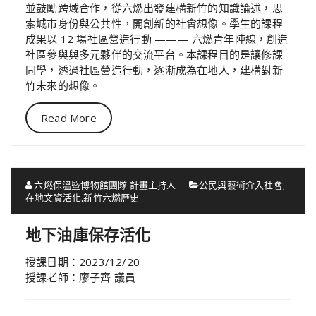
並鼓勵跨域合作，從六燃出發建構新竹的知識論述，思
索城市身份與公共性，開創新的社會想像。學生的課程
成果以 12 場社區營造行動 ——— 六燃青年陣線，創造
社區參與與多元夥伴的交流平台。本課程目的是讓修課
同學，透過社區營造行動，逐漸成為在地人，建構對新
竹未來的想像。
Read More
六燃保溫暨博物館團隊 計畫主持人
公民與藝術介入社會
,
在地文資活化
,
新竹六燃歷史
地下油庫保存活化
授課日期：2023/12/20
授課老師：廖子齊 議員