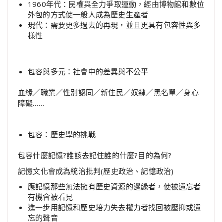
1960年代：民權與全力爭取運動，經由博物館和數位
外包的方式使一般人成為歷史生產者
現代：需要更多過去的再現，並且更具有包容性與多
樣性
包容與多元：社會中的差異與不公平
血緣／職業／性別認同／新住民／奴隸／黑名單／身心
障礙……
包容：歷史學的挑戰
包容什麼記憶?誰該去記住誰的什麼?目的為何?
記憶文化會成為統治批判(歷史政治、記憶政治)
應記憶那些無法擁有歷史資源的邊緣者，使被遺忘者
有機會被看見
進一步用記憶和歷史培力失去權力者找回被壓抑或遺
忘的聲音