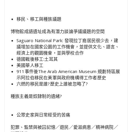
移民、移工與種族議題
博物館成語遺址成為有潛力談論爭議議題的空間
Saguaro National Park: 發現拉丁裔居民很少去，建
議增加在國家公園的工作機會，並提供文化、語言、
經濟上的觀園機會，並與學校合作
德國戰後移工:土耳其
美國華人移工
911事件後The Arab American Museum 規劃特區展
示阿拉伯移民在美軍與政府機構得工作者歷史
六燃的移民是誰?歷史上誰被忽略了?
種族主義是奴隸制的遺緒?
公眾史家與日常經受的苦痛
犯罪、監禁與被囚記憶／遊民／愛滋病患／精神病院／