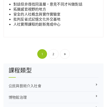
對話但非尋找同溫層，意見不同才叫做對話
拓展感官視野的地方
安全的人社概念與實作實驗室
批判反省式記憶文化外交基地
人社實際課程的創新育成中心
文
1
2
章
課程類型
分
頁
公民與藝術介入社會
博物館治理