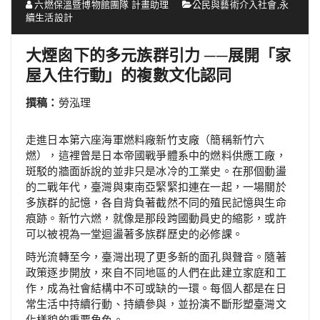
六燃保溫暨博物館團隊 計畫助理
公民與藝術介入社會
,
永
續生活設計
大煙囪下的多元族群引力 ──展開「家
屋入住行動」的複數文化認同
撰稿：
勞泓理
走進日本第六座海軍燃料廠新竹支廠（簡稱新竹六
燃），這裡曾是日本帝國戰爭體系中的燃料供應工廠，
斑駁的牆面訴說的並非只是冰冷的工業史。在那個動盪
的二戰年代，臺灣與東南亞緊緊扣連在一起，一場關於
多族群的記憶，各自背負著截然不同的殖民記憶與生命
痕跡。新竹六燃，就像是那段跨國動員史的縮影，或許
可以被視為一堂迴盪著多族群歷史的必修課。
時光流轉至今，臺灣出現了更多新的面孔與聲音。隨著
政策逐步開放，來自不同地區的人們在此建立家庭和工
作，成為社會結構中不可或缺的一環。每個人都是在日
常生活中持續行動、持續參與，並扮演不斷形塑臺灣文
化樣貌的重要角色。