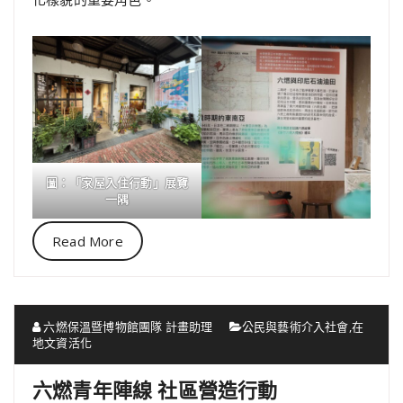
圖：「家屋入住行動」展覽
一隅
Read More
六燃保溫暨博物館團隊 計畫助理
公民與藝術介入社會
,
在
地文資活化
六燃青年陣線 社區營造行動