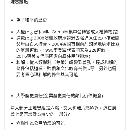
嫌惡設施
為了和平的歷史
人權(e.g.智利Villa Grimaldi集中營轉變成人權博物館)
道歉(e.g.2008澳洲政府承認過去強迫原住民小孩離開
父母由白人撫養、2004德國首相向前殖民地納米比亞
的屠殺道歉、1996李登輝代表國家為228道歉、
2016蔡英文代表國家向原住民族道歉)
和解：從人類權利（尊嚴）轉變到義務，達成和解的
條件包括道歉、賠償和文化教育補償…等，另外也需
要考量心理和解的條件與其可能
大學歷史責任(企業歷史責任的類比衍伸概念)
清大部分土地曾經是六燃，交大也離六燃極近，這在廣
義上是否該做為校史的一部分?
六燃作為公民論壇的可能