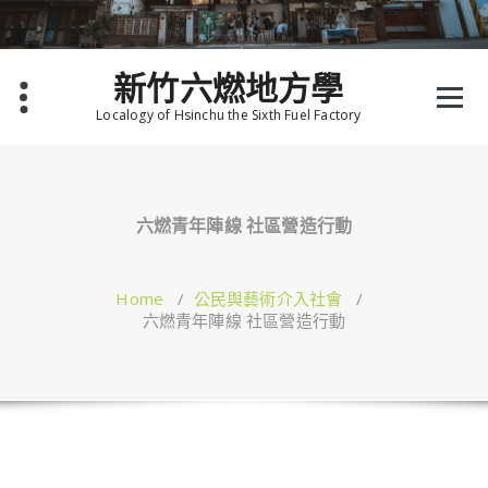
Skip
to
content
新竹六燃地方學
Localogy of Hsinchu the Sixth Fuel Factory
六燃青年陣線 社區營造行動
Home
/
公民與藝術介入社會
/
六燃青年陣線 社區營造行動