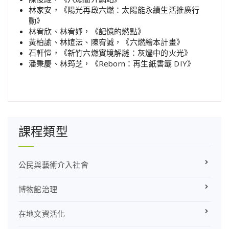
林家安，《陽光再啟六燃：太陽能永續生活推廣行
動》
林宥欣、林宥妤，《記憶的燃點》
黃柏諭、林媗沄、陳宥誠，《六燃繪本計畫》
石軒愷，《新竹六燃實境解謎：灰燼中的火光》
潘秉慶、林筠芝，《Reborn：再生紙書籤 DIY》
課程類型
公民與藝術介入社會
博物館治理
在地文資活化