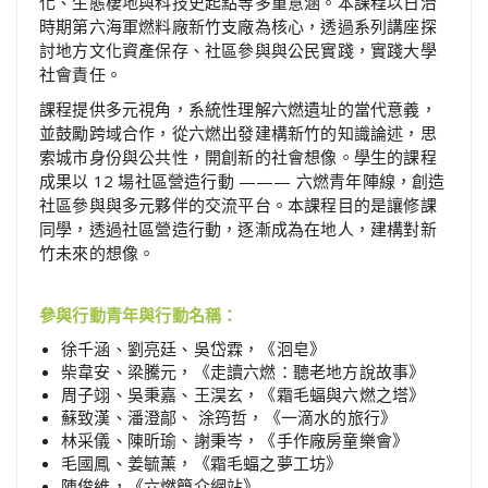
化、生態棲地與科技史起點等多重意涵。本課程以日治
時期第六海軍燃料廠新竹支廠為核心，透過系列講座探
討地方文化資產保存、社區參與與公民實踐，實踐大學
社會責任。
課程提供多元視角，系統性理解六燃遺址的當代意義，
並鼓勵跨域合作，從六燃出發建構新竹的知識論述，思
索城市身份與公共性，開創新的社會想像。學生的課程
成果以 12 場社區營造行動 ——— 六燃青年陣線，創造
社區參與與多元夥伴的交流平台。本課程目的是讓修課
同學，透過社區營造行動，逐漸成為在地人，建構對新
竹未來的想像。
參與行動青年與行動名稱：
徐千涵、劉亮廷、吳岱霖，《洄皂》
柴韋安、梁騰元，《走讀六燃：聽老地方說故事》
周子翊、吳秉嘉、王淏玄，《霜毛蝠與六燃之塔》
蘇致漢、潘澄鄗、 涂筠哲，《一滴水的旅行》
林采儀、陳昕瑜、謝秉岑，《手作廠房童樂會》
毛國鳳、姜毓薰，《霜毛蝠之夢工坊》
陳俊維，《六燃簡介網站》