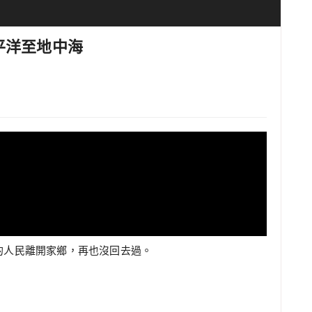
化
平洋至地中海
萬的人民離開家鄉，再也沒回去過。