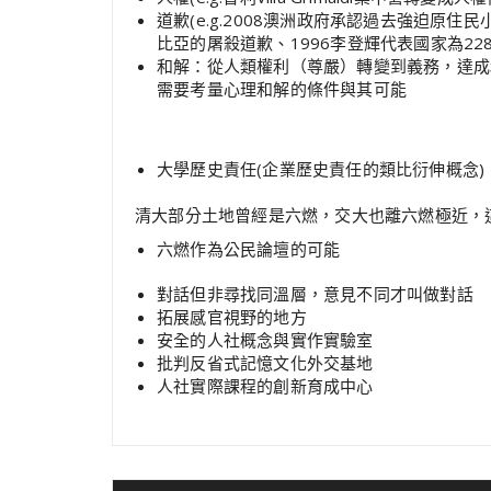
道歉(e.g.2008澳洲政府承認過去強迫原
比亞的屠殺道歉、1996李登輝代表國家為22
和解：從人類權利（尊嚴）轉變到義務，達成
需要考量心理和解的條件與其可能
大學歷史責任(企業歷史責任的類比衍伸概念)
清大部分土地曾經是六燃，交大也離六燃極近，
六燃作為公民論壇的可能
對話但非尋找同溫層，意見不同才叫做對話
拓展感官視野的地方
安全的人社概念與實作實驗室
批判反省式記憶文化外交基地
人社實際課程的創新育成中心