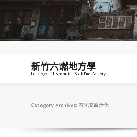
Skip
to
content
新竹六燃地方學
Localogy of Hsinchu the Sixth Fuel Factory
Category Archives: 在地文資活化