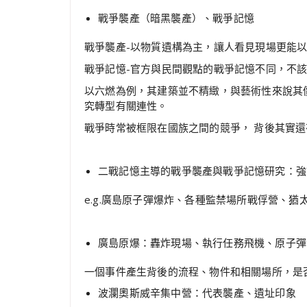
戰爭襲產（暗黑襲產）、戰爭記憶
戰爭襲產-以物質遺構為主，讓人看見現場更能
戰爭記憶-官方與民間觀點的戰爭記憶不同，不
以六燃為例，其建築並不精緻，與藝術性來說其
究轉型有關連性。
戰爭時常被框限在國族之間的競爭， 背後其實
二戰記憶主導的戰爭襲產與戰爭記憶研究：強
e.g.廣島原子彈爆炸、各種監禁場所戰俘營、猶
廣島原爆：轟炸現場、執行任務飛機、原子彈
一個事件產生背後的流程、物件和相關場所，是
波瀾奧斯威辛集中營：代表襲產、遺址印象