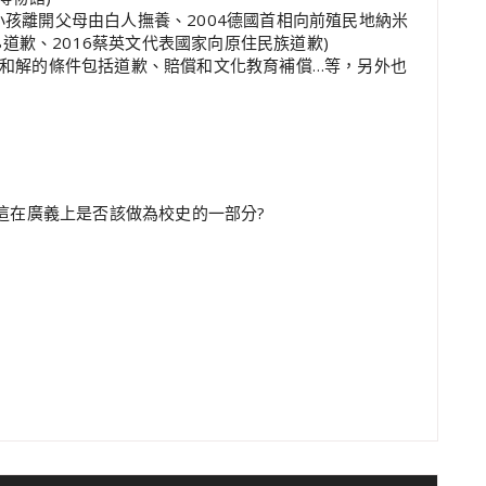
住民小孩離開父母由白人撫養、2004德國首相向前殖民地納米
8道歉、2016蔡英文代表國家向原住民族道歉)
和解的條件包括道歉、賠償和文化教育補償…等，另外也
這在廣義上是否該做為校史的一部分?