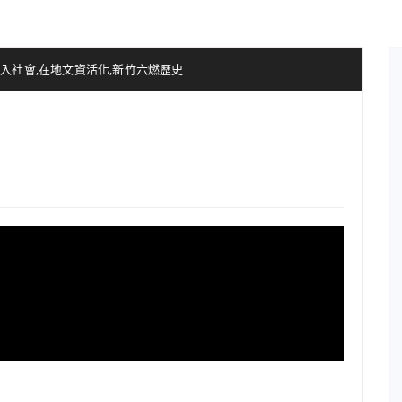
介入社會
,
在地文資活化
,
新竹六燃歷史