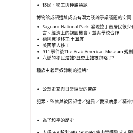
移民、移工與種族議題
博物館成語遺址成為有潛力談論爭議議題的空間
Saguaro National Park: 發現
言、經濟上的觀園機會，並與學校合作
德國戰後移工:土耳其
美國華人移工
911事件後The Arab American Mu
六燃的移民是誰?歷史上誰被忽略了?
種族主義是奴隸制的遺緒?
公眾史家與日常經受的苦痛
犯罪、監禁與被囚記憶／遊民／愛滋病患／精神
為了和平的歷史
人權(e.g.智利Villa Grimaldi集中營轉變成人