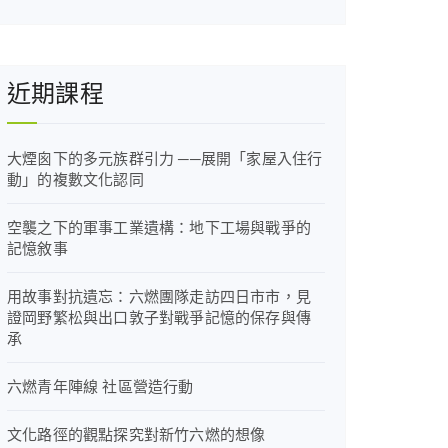
近期課程
大煙囪下的多元族群引力 ──展開「家屋入住行
動」的複數文化認同
空襲之下的軍事工業遺構：地下工場與戰爭的
記憶敘事
用故事對抗遺忘：六燃團隊走訪四日市市，見
證岡野繁松與出口敦子對戰爭記憶的保存與傳
承
六燃青年陣線 社區營造行動
文化路徑的觀點探究對新竹六燃的想像