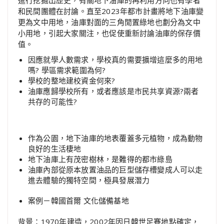
和民間團體在討論。直至2023年都市計畫將地下油庫變
更為文中用地，油庫對面的三角閒置綠地也劃分為文中
小用地，引起大家關注，也促使重新討論油庫的保存價
值。
因應就學人數需求，學校真的需要擴增這麼多的用地
嗎? 學區需求範圍為何?
學校的整地建校資金何來?
油庫應歸學校所有，或者應該是市民共享資源?兩者
共存的可能性?
作為公園，地下油庫的地表覆蓋多元植物，成為動物
良好的生活棲地
地下油庫上有茂密樹林，是難得的都市綠島
油庫內部從原本放置油品的巨型儲存槽變成人可以走
進去體驗的獨特空間，極具發展潛力
案例－韓國首爾 文化儲備基地
背景：1970年建造，2002年因日韓世足賽地點確定，