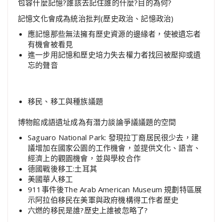
包容什麼記憶?誰該去記住誰的什麼?目的為何?
記憶文化會成為統治批判(歷史政治、記憶政治)
應記憶那些無法擁有歷史資源的邊緣者，使被遺忘者
有機會被看見
進一步用記憶和歷史培力失去權力者找回被壓抑或遺
忘的聲音
移民、移工與種族議題
博物館成語遺址成為有潛力談論爭議議題的空間
Saguaro National Park: 發現拉丁裔居民很少去，建
議增加在國家公園的工作機會，並提供文化、語言、
經濟上的觀園機會，並與學校合作
德國戰後移工:土耳其
美國華人移工
911事件後The Arab American Museum 規劃特區展
示阿拉伯移民在美軍與政府機構得工作者歷史
六燃的移民是誰?歷史上誰被忽略了?