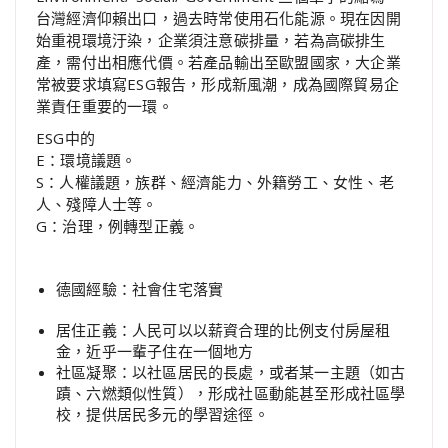
台灣經濟仰賴出口，過去時常使用石化能源。現在因開
始重視環境汙染，企業須注意碳排量，若為高碳排生
產，需付出相應代價。若產品輸出至歐盟國家，大企業
常被要求填寫ESG報告，形成新風潮，成為國際貿易企
業責任重要的一環。
ESG中的
E：環境議題。
S：人權議題，族群、經濟能力、外籍勞工、女性、老
人、殘障人士等。
G：治理，例轉型正義。
德國經驗：社會住宅落實
居住正義：人民可以以薪資合理的比例支付房屋租
金，近乎一輩子住在一個地方
社區凝聚：以社區居民的長處，或者某一主題（如古
蹟、六燃類似性質），形成社區動能甚至形成社區學
校，提供居民多元的學習途徑。