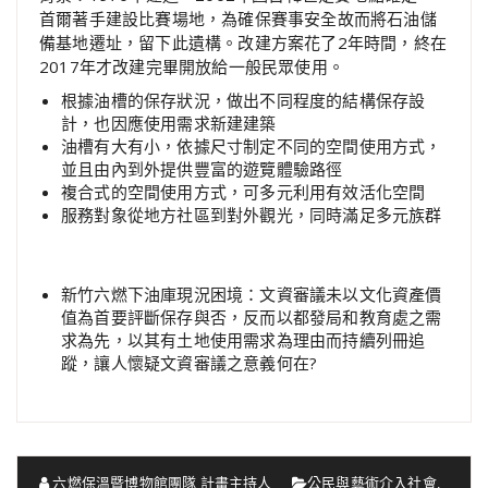
首爾著手建設比賽場地，為確保賽事安全故而將石油儲
備基地遷址，留下此遺構。改建方案花了2年時間，終在
2017年才改建完畢開放給一般民眾使用。
根據油槽的保存狀況，做出不同程度的結構保存設
計，也因應使用需求新建建築
油槽有大有小，依據尺寸制定不同的空間使用方式，
並且由內到外提供豐富的遊覽體驗路徑
複合式的空間使用方式，可多元利用有效活化空間
服務對象從地方社區到對外觀光，同時滿足多元族群
新竹六燃下油庫現況困境：文資審議未以文化資產價
值為首要評斷保存與否，反而以都發局和教育處之需
求為先，以其有土地使用需求為理由而持續列冊追
蹤，讓人懷疑文資審議之意義何在?
六燃保溫暨博物館團隊 計畫主持人
公民與藝術介入社會
,