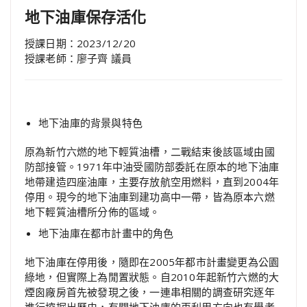
地下油庫保存活化
授課日期：2023/12/20
授課老師：廖子齊 議員
地下油庫的背景與特色
原為新竹六燃的地下輕質油槽，二戰結束後該區域由國
防部接管。1971年中油受國防部委託在原本的地下油庫
地帶建造四座油庫，主要存放航空用燃料，直到2004年
停用。現今的地下油庫到建功高中一帶，皆為原本六燃
地下輕質油槽所分佈的區域。
地下油庫在都市計畫中的角色
地下油庫在停用後，隨即在2005年都市計畫變更為公園
綠地，但實際上為閒置狀態。自2010年起新竹六燃的大
煙囪廠房首先被發現之後，一連串相關的調查研究逐年
進行挖掘出歷史，有關地下油庫的再利用方向也有學者