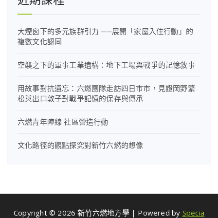
大煙囪下的多元族群引力 ──展開「家屋入住行動」的
複數文化認同
空襲之下的軍事工業遺構：地下工場與戰爭的記憶敘事
用故事對抗遺忘：六燃團隊走訪四日市市，見證岡野繁
松與出口敦子對戰爭記憶的保存與傳承
六燃青年陣線 社區營造行動
文化路徑的觀點探究對新竹六燃的想像
Copyright © 2026 新竹六燃地方學 | Powered by
Specia