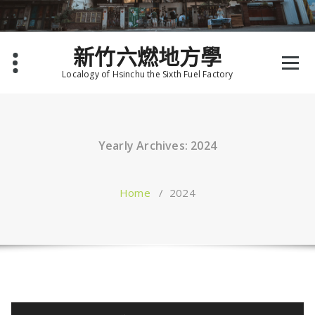
Skip
to
content
新竹六燃地方學
Localogy of Hsinchu the Sixth Fuel Factory
Yearly Archives: 2024
Home
/
2024