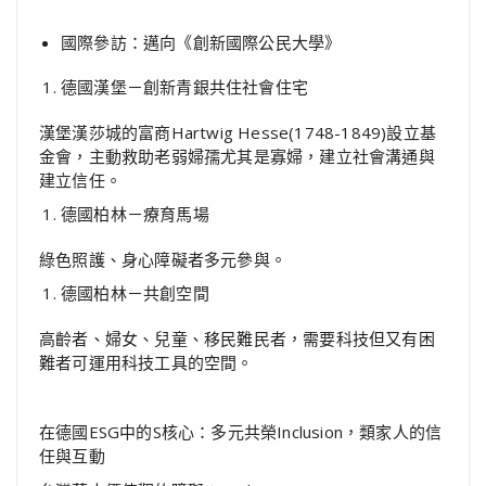
國際參訪：邁向《創新國際公民大學》
德國漢堡－創新青銀共住社會住宅
漢堡漢莎城的富商Hartwig Hesse(1748-1849)設立基
金會，主動救助老弱婦孺尤其是寡婦，建立社會溝通與
建立信任。
德國柏林－療育馬場
綠色照護、身心障礙者多元參與。
德國柏林－共創空間
高齡者、婦女、兒童、移民難民者，需要科技但又有困
難者可運用科技工具的空間。
在德國ESG中的S核心：多元共榮Inclusion，類家人的信
任與互動