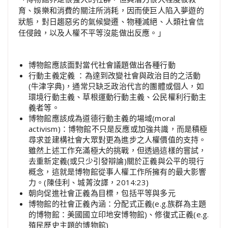
育、娛樂和消費的關注所消耗，因而使巨人陷入夢遊的
狀態，對日趨惡劣的氣候變遷、物種滅絕、人類社會信
任侵蝕，以及人權不平等沒能做出反應。」
博物館應該面對當代社會議題做出各種行動
行動主義定義 ：為達到改變社會與政治目的之活動
(牛津字典)，通常只缺乏政治代言的團體或個人，如
環境行動主義、草根運動行動主義、公民權利行動主
義者等。
博物館應該成為道德行動主義的場域(moral
activism)：博物館不只是反應或加強共識，而是積極
尋求並建構社會大眾對更為進步之人權價值的支持。
雖然上述工作充滿極大的挑戰，但透過這樣的嘗試，
去重新定義(或只少引發辯論)關於正義與公平的現行
概念，這就是博物館從事人權工作所擁有的最大影響
力。(陳佳利、城菁汝譯，2014:23)
朝向促進社會正義為目標，包括平等與多元
博物館的社會正義內涵：分配式正義(e.g.族群為主題
的博物館：美國國立印地安博物館)、修復式正義(e.g.
殖民歷史主題的博物館)