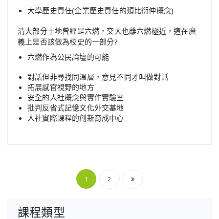
大學歷史責任(企業歷史責任的類比衍伸概念)
清大部分土地曾經是六燃，交大也離六燃極近，這在廣
義上是否該做為校史的一部分?
六燃作為公民論壇的可能
對話但非尋找同溫層，意見不同才叫做對話
拓展感官視野的地方
安全的人社概念與實作實驗室
批判反省式記憶文化外交基地
人社實際課程的創新育成中心
文
1
2
章
課程類型
分