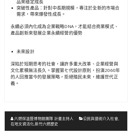
品來穩定成長
突破性產品：針對中長期規模，專注於全新的市場合
需求，帶來爆發性成長。
永續必須內化成為企業戰略DNA，才能結合商業模式、
產品創新來發展企業永續經營的優勢
未來設計
深陷於短期思考的社會，讓許多重大改革、企業經營與
文化累積無法長久。掌握第七代設計原則，扮演2060年
的人回推當今的發展策略，拒絕殖民未來，維護世代正
義。
六燃保溫暨博物館團隊 計畫主持人
公民與藝術介入社會
,
在地文資活化
,
新竹六燃歷史