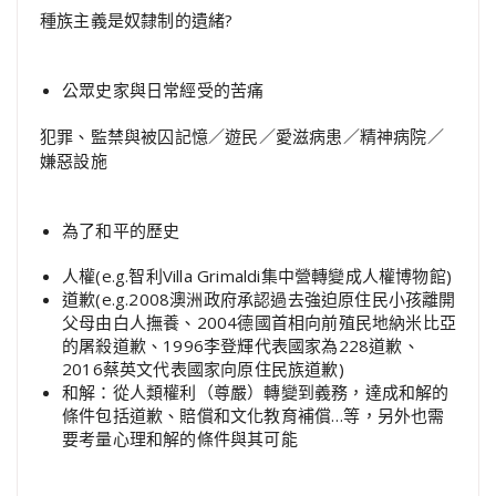
種族主義是奴隸制的遺緒?
公眾史家與日常經受的苦痛
犯罪、監禁與被囚記憶／遊民／愛滋病患／精神病院／
嫌惡設施
為了和平的歷史
人權(e.g.智利Villa Grimaldi集中營轉變成人權博物館)
道歉(e.g.2008澳洲政府承認過去強迫原住民小孩離開
父母由白人撫養、2004德國首相向前殖民地納米比亞
的屠殺道歉、1996李登輝代表國家為228道歉、
2016蔡英文代表國家向原住民族道歉)
和解：從人類權利（尊嚴）轉變到義務，達成和解的
條件包括道歉、賠償和文化教育補償…等，另外也需
要考量心理和解的條件與其可能