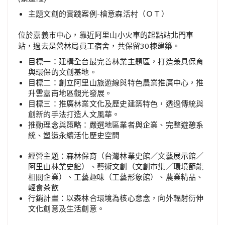
主題文創的實踐案例-檜意森活村（ＯＴ）
位於嘉義市中心，靠近阿里山小火車的起點站北門車
站，過去是營林局員工宿舍，共保留30棟建築。
目標一：建構全台最完善林業主題區，打造兼具保育
與環保的文創基地。
目標二：創立阿里山旅遊線與特色農業推廣中心，推
升雲嘉南地區觀光發展。
目標三：推廣林業文化及歷史建築特色，透過傳統與
創新的手法打造人文風華。
推動理念與策略：嚴選地區業者與企業、完整遊憩系
統、塑造永續活化歷史空間
經營主題：森林保育（台灣林業史館／文藝展示館／
阿里山林業史館）、藝術文創（文創市集／環境節能
相關企業）、工藝趣味（工藝形象館）、農業精品、
輕食茶飲
行銷計畫：以森林合環境為核心意念，向外輻射衍伸
文化創意及生活創意。